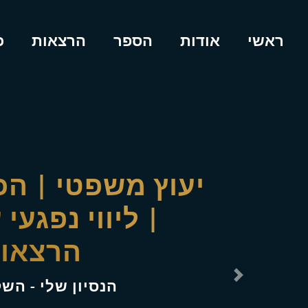
ראשי
אודות
הספר
הרצאות
כ
עו"ד טל בן אבן
אסטרטגי ו
הנסיון שלי - הש
Next