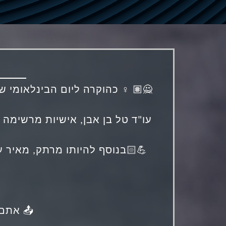
🙅🏽 ♀️ כהוקרה ליום הבינלאומי ש
ים שאני מביאה
עו"ד טל בן אבן, אישיות מרשימה 
💪🏻בנוסף להיותו מרתק, מאיר ע
בדים, יש
📤 אתם 