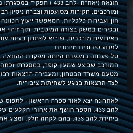
הונאה (יאח"ה -להב 433 ) תפ
ומורכבים, חקירות מסועפות וצברה ניסיון ר
הון ועבירות כלכליות, המאפשר ייעוץ הכוונה 
ובכירים במשק בצורה המיטבית. תוך זיהוי א
באירועים מורכבים, שיביא לפתרון בעיות עוד
למנוע סיבוכים מיותרים.
טל פענחה במסגרת היותה מפקדת ההונאה במ
המורכב שביצע שמעון קופר, במסגרתו זכתה 
מטעם משרד הבטחון, ומעבירה הרצאות רבות 
לצד הרצאות בנוגע לשחיתות ציבורית.
לאחרונה יצא לאור ספרה הראשון - לתפוס ש
להב 433. הספר חושף את אחורי הקלעים
ביחידת להב 433, בהם לקחה חלק. ומציג את עולם החקירות מזוית שונה.